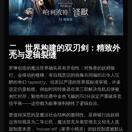
二、世界构建的双刃剑：精致外
壳与逻辑裂缝
罗琳创造的魔法世界确实具有开创性：对角巷的妖精银
行、会移动的楼梯、有自我意识的画像共同编织出令人沉
醉的奇幻 tapestry。但若以严谨的世界观标准审视，许多
设定仍显粗糙。例如时间转换器在第三部解决危机后便被
匆忙封存，魁地奇比赛中金色飞贼的150分设定严重破坏竞
技平衡——这些都为叙事便利牺牲了逻辑自洽。
更值得深思的是魔法社会结构的脆弱性。巫师银行由妖精
运营却视其为二等公民，魔法部充斥着官僚主义却无人质
疑制度本质， house-elf（家养小精灵）的奴役制度被默认