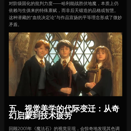
对阶级固化的批判力度——哈利能战胜伏地魔，本质上仍
依赖与生俱来的特殊禀赋，而非后天锻造的品格或智慧。
这种潜藏的“血统决定论”与作品宣扬的平等理念形成了微妙
矛盾。
五、视觉美学的代际变迁：从奇
幻启蒙到技术疲劳
回顾2001年《魔法石》的视觉呈现，会惊奇地发现其色调