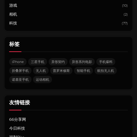
游戏
(10)
相机
(2)
科技
(77)
标签
iPhone
三星手机
异形契约
异形系列电影
手机爆料
折叠屏手机
无人机
普罗米修斯
智能手机
航拍无人机
诺基亚手机
运动相机
友情链接
66分享网
今日科技