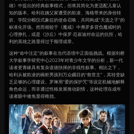
雄》中提出的经典叙事模式，但将其简化为更适配儿童认
知的版本。哈利在姨父家遭受的欺凌、海格带来的身份转
折、学院分帽仪式象征的使命召唤，共同构成“天选之子”的
标准化开场。然而相较于《魔戒》中弗罗多背负魔戒时的
心理挣扎，或是《沙丘》中保罗·厄崔迪对命运的抗拒，哈
利的英雄之路显得过于顺理成章。
这种“命中注定”的叙事在当代语境中正面临挑战。根据剑桥
大学叙事学研究中心2023年对青少年文学的分析，新一代
读者更青睐具有复杂道德抉择的非线性叙事。相比之下，
哈利从被欺凌的碗柜男孩到万众瞩目的“救世主”，其转变缺
乏足够的心理建设。罗琳用“爱的保护咒”等设定机械地解释
角色命运，而非通过性格发展推动剧情，这种处理在成年
读者眼中难免显得稚拙。