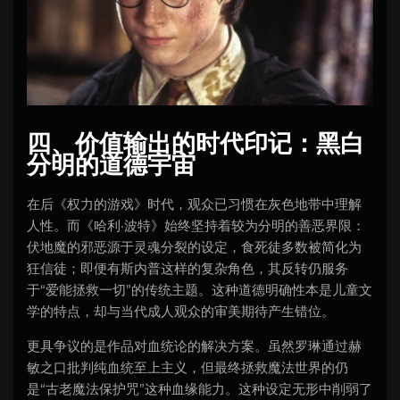
四、价值输出的时代印记：黑白
分明的道德宇宙
在后《权力的游戏》时代，观众已习惯在灰色地带中理解
人性。而《哈利·波特》始终坚持着较为分明的善恶界限：
伏地魔的邪恶源于灵魂分裂的设定，食死徒多数被简化为
狂信徒；即便有斯内普这样的复杂角色，其反转仍服务
于“爱能拯救一切”的传统主题。这种道德明确性本是儿童文
学的特点，却与当代成人观众的审美期待产生错位。
更具争议的是作品对血统论的解决方案。虽然罗琳通过赫
敏之口批判纯血统至上主义，但最终拯救魔法世界的仍
是“古老魔法保护咒”这种血缘能力。这种设定无形中削弱了