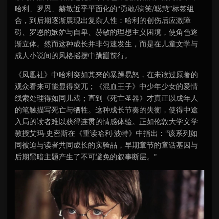
哈利、罗恩、赫敏近乎平面化的“勇敢/搞笑/聪慧”标签组
合，到后期逐渐展现出复杂人性：哈利的创伤后应激障
碍、罗恩的嫉妒与自卑、赫敏的理想主义困境，使角色逐
渐立体。然而这种成长并非匀速发生，而是在儿童文学与
成人小说间的风格摇摆中蹒跚前行。
《凤凰社》中哈利突如其来的暴躁易怒，在未读过原著的
观众看来可能显得突兀；《混血王子》中少年少女的爱情
线索处理得如同儿戏；直到《死亡圣器》才真正以成年人
的笔触描写死亡与牺牲。这种成长节奏的失衡，使得中途
入局的读者难以获得连贯的情感体验。正如伦敦大学文学
教授艾玛·史密斯在《重读哈利·波特》中指出：“该系列如
同被迫与读者共同成长的实验品，早期章节的童话基因与
后期黑暗主题产生了不可避免的叙事断层。”