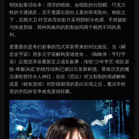
明快如童话绘本：漂浮的蜡烛、会唱歌的分院帽、巧克力
蛙的卡通跳跃，无不透露出面向儿童的审美取向。相较之
下，后期大卫·叶茨执导的影片采用阴郁冷色调、手持摄影
与快速剪辑，两种风格间的割裂如同两个截然不同的系
列。
更重要的是奇幻叙事的范式革新带来的对比效应。当《瞬
息全宇宙》用多元宇宙解构英雄使命，《蜘蛛侠：平行宇
宙》以视觉革命重新定义成长叙事，传统“少年学艺-组队冒
险-终极决战”的线性结构已难以引发新鲜感。霍格沃茨的魔
法课程曾经令人神往，但在《芭比》对父权制的戏谑解构
或是《鱿鱼游戏》对阶级困境的直白呈现之后，魔法学校
里的学院杯竞争难免显得轻飘。