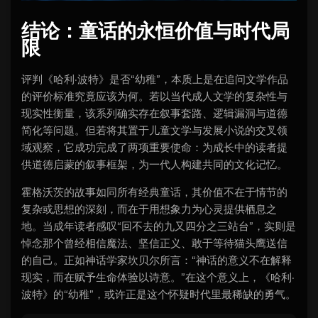
结论：童话的永恒价值与时代局
限
评判《哈利·波特》是否“幼稚”，本质上是在追问文学作品
的评价标准究竟应该为何。若以当代成人文学的复杂性与
现实性衡量，该系列确实存在叙事套路、逻辑漏洞与道德
简化等问题。但若将其置于儿童文学与发展小说的交叉领
域观察，它成功完成了两项重要使命：为成长中的读者提
供道德启蒙的叙事框架，为一代人构建共同的文化记忆。
霍格沃茨的故事如同所有经典童话，其价值不在于情节的
复杂或思想的深刻，而在于用想象力为心灵提供栖息之
地。当成年读者感叹“回不去的九又四分之三站台”，实则是
悼念那个曾经相信魔法、坚信正义、敢于等待猫头鹰送信
的自己。正如神话学家坎贝尔所言：“神话的意义不在解释
现实，而在赋予生命体验以诗意。”在这个意义上，《哈利·
波特》的“幼稚”，或许正是这个怀疑时代里最稀缺的勇气。