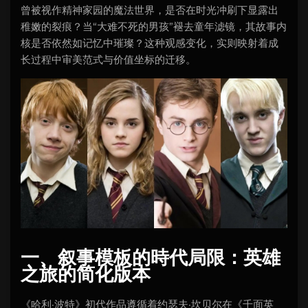
曾被视作精神家园的魔法世界，是否在时光冲刷下显露出
稚嫩的裂痕？当“大难不死的男孩”褪去童年滤镜，其故事内
核是否依然如记忆中璀璨？这种观感变化，实则映射着成
长过程中审美范式与价值坐标的迁移。
一、叙事模板的時代局限：英雄
之旅的简化版本
《哈利·波特》初代作品遵循着约瑟夫·坎贝尔在《千面英