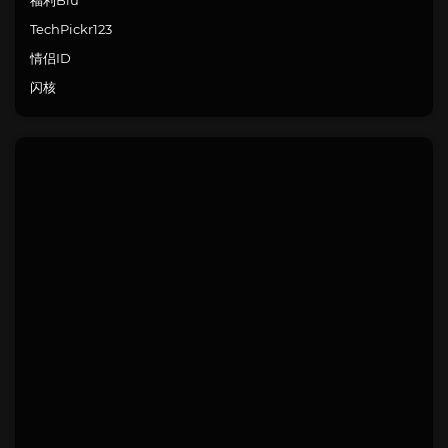
福利Biu
TechPickr123
情侣ID
闪核