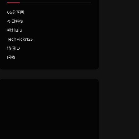
66分享网
今日科技
福利Biu
TechPickr123
情侣ID
闪核