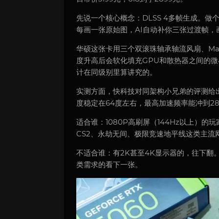
先说一个核心概念：DLSS 4多帧生成。做
每画一张原始图，AI自动补你三张过渡帧，
华硕这张卡用三个双滚珠轴承轴流风扇、Max
度升高后会软化填充GPU和散热器之间的
计在同级别里算讲究的。
实测方面，快科技对同架构小兄弟的评测给出了
度稳定在64度左右，最高加速频率能冲到28
适合谁：1080P高刷屏（144Hz以上）的玩
CS2、永劫无间、极限竞速地平线这类主流
不适合谁：有2K甚至4K显示器的，往下翻
类需求的看下一张。