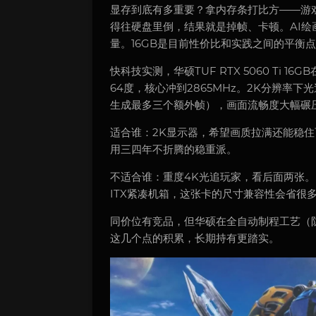
显存到底有多重要？拿内存条打比方——游
得往硬盘里倒，结果就是掉帧、卡顿。AI绘画场
量。16GB是目前性价比和实践之间的平衡
快科技实测，华硕TUF RTX 5060 Ti 16GB在
64度，核心冲到2865MHz。2K分辨率下
生成最多三个额外帧），画面流畅度大幅碾
适合谁：2K显示器，希望画质拉满还能稳住
用三四年不折腾的稳重派。
不适合谁：重度4K光追玩家，看后面两张。另
ITX紧凑机箱，这张卡的尺寸兼容性会省很
同价位有竞品，但华硕在全自动制程工艺（防
这几个点的积累，长期持有更踏实。