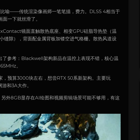
个比喻——传统渲染像画师一笔笔描，费力。DLSS 4相当于
画面一下就丝滑了。
Contact镜面直触散热底座、相变GPU硅脂导热垫（温
微小缝隙），背面配金属背板加镂空进气格栅。散热风道设
参考：Blackwell架构新品在温控上表现不错，核心温
65MHz。
家，预算3000块左右，想尝RTX 50系新架构。主要玩
网游和3A大作。
。另外8GB显存在AI绘图和视频剪辑场景可能不够用，有这