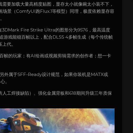
戏需要加载大量高精度贴图，显存太小就像碗太小装不下，
景（ComfyUI跑Flux.1等模型）同理，极度依赖显存容
点。
3DMark Fire Strike Ultra的图形分为9576，最高温度
光追游戏能稳百帧以上，配合DLSS 4多帧生成（每个传统帧
压上代。
百帧的玩家；有AI绘画或视频剪辑需求的创作者；想一卡
外属于SFF-Ready设计规范，如果你装机是MATX或
多心。
人工焊接缺陷）、强化金属背板和618期间升级三年质保